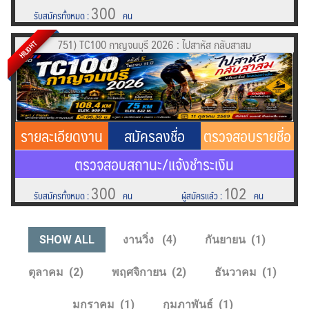
300
รับสมัครทั้งหมด
:
คน
751) TC100 กาญจนบุรี 2026 : ไปสาหัส กลับสาสม
HILIGHT
รายละเอียดงาน
สมัครลงชื่อ
ตรวจสอบรายชื่อ
ตรวจสอบสถานะ/แจ้งชำระเงิน
300
102
รับสมัครทั้งหมด
:
คน
ผู้สมัครแล้ว
:
คน
SHOW ALL
งานวิ่ง
4
กันยายน
1
ตุลาคม
2
พฤศจิกายน
2
ธันวาคม
1
มกราคม
1
กุมภาพันธ์
1