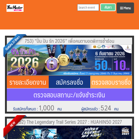
ค้นหา
Menu
ปิดสมัคร 27 สิงหา
753) “ปั่น ปัน รัก 2026” เพื่อคนตาบอดพิการซ้ำซ้อน
รายละเอียดงาน
สมัครลงชื่อ
ตรวจสอบรายชื่อ
ตรวจสอบสถานะ/แจ้งชำระเงิน
1,000
524
รับสมัครทั้งหมด
:
คน
ผู้สมัครแล้ว
:
คน
752) The Legendary Trail Series 2027 : HUAHIN50 2027
NEW