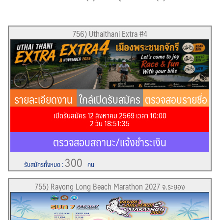
756) Uthaithani Extra #4
รายละเอียดงาน
ใกล้เปิดรับสมัคร
ตรวจสอบรายชื่อ
เปิดรับสมัคร 12 สิงหาคม 2569 เวลา 10:00
!!
2
วัน
18
:
51
:
34
ตรวจสอบสถานะ/แจ้งชำระเงิน
300
รับสมัครทั้งหมด
:
คน
755) Rayong Long Beach Marathon 2027 จ.ระยอง