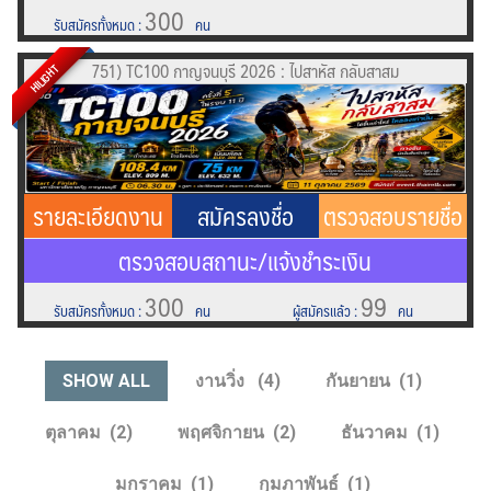
300
รับสมัครทั้งหมด
:
คน
751) TC100 กาญจนบุรี 2026 : ไปสาหัส กลับสาสม
HILIGHT
รายละเอียดงาน
สมัครลงชื่อ
ตรวจสอบรายชื่อ
ตรวจสอบสถานะ/แจ้งชำระเงิน
300
99
รับสมัครทั้งหมด
:
คน
ผู้สมัครแล้ว
:
คน
SHOW ALL
งานวิ่ง
4
กันยายน
1
ตุลาคม
2
พฤศจิกายน
2
ธันวาคม
1
มกราคม
1
กุมภาพันธ์
1