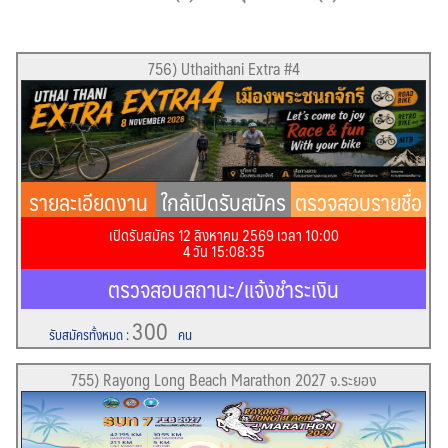
756) Uthaithani Extra #4
รายละเอียดงาน
ใกล้เปิดรับสมัคร
ตรวจสอบรายชื่อ
เปิดรับสมัคร 12 สิงหาคม 2569 เวลา 10:00
!!
4
วัน
15
:
08
:
35
ตรวจสอบสถานะ/แจ้งชำระเงิน
300
รับสมัครทั้งหมด
:
คน
755) Rayong Long Beach Marathon 2027 จ.ระยอง