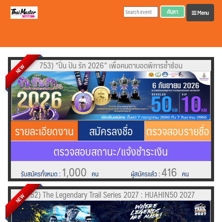
ค้นหา
Menu
753) “ปั่น ปัน รัก 2026” เพื่อคนตาบอดพิการซ้ำซ้อน
NEW
รายละเอียดงาน
สมัครลงชื่อ
ตรวจสอบรายชื่อ
ตรวจสอบสถานะ/แจ้งชำระเงิน
1,000
416
รับสมัครทั้งหมด
:
คน
ผู้สมัครแล้ว
:
คน
752) The Legendary Trail Series 2027 : HUAHIN50 2027
NEW