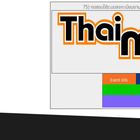
75) ทดสอบใช้ระบบลงทะเบียนงานวิ่
Event info