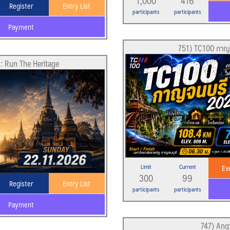
1,000
416
Register
Entry List
participants
participants
Payment
751) TC100 กาญจ
: Run The Heritage
Limit
Current
Ev
300
99
Register
Entry List
participants
participants
Payment
747) Ang