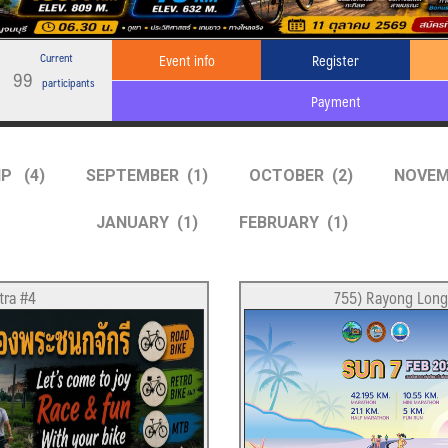
Current
Event info
Register
99
participants
Payment
IP
4
SEPTEMBER
1
OCTOBER
2
NOVEM
JANUARY
1
FEBRUARY
1
tra #4
755) Rayong Long