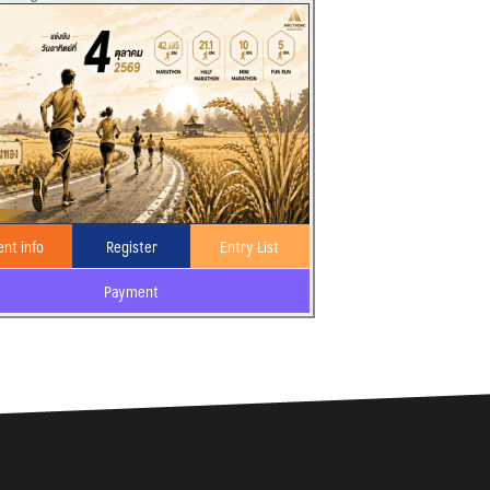
ent info
Register
Entry List
Payment