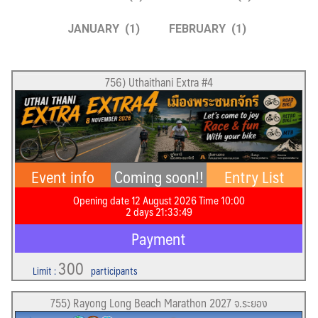
JANUARY
1
FEBRUARY
1
756) Uthaithani Extra #4
Event info
Coming soon!!
Entry List
Opening date 12 August 2026 Time 10:00
2
days
21
:
33
:
48
Payment
300
Limit
:
participants
755) Rayong Long Beach Marathon 2027 จ.ระยอง