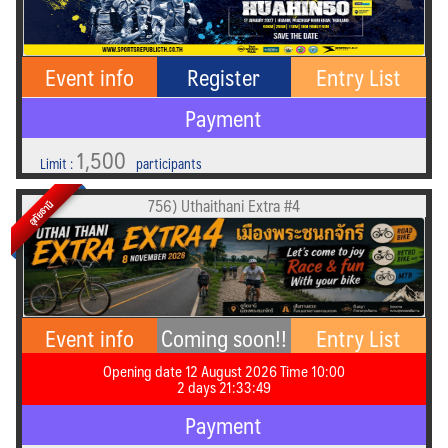
Event info
Register
Entry List
Payment
1,500
Limit
:
participants
756) Uthaithani Extra #4
อุทัยธานี
Event info
Coming soon!!
Entry List
Opening date 12 August 2026 Time 10:00
2
days
21
:
33
:
48
Payment