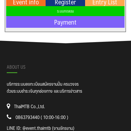
Event info
Register
Entry List
ระบบทดสอบ
Payment
ABOUT US
บริการระบบลงทะเบียนสมัครงานปั่น ครบวงจร
ด้วยระบบชำระเงินทุกช่องทาง และบริการข่าวสาร
ThaiMTB Co.,Ltd.
0863793440 ( 10:00-16:00 )
LINE ID:
@event.thaimtb (งานจักรยาน)