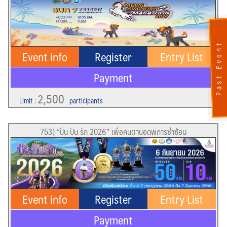
Past Event
Event info
Register
Entry List
Payment
2,500
Limit
:
participants
753) “ปั่น ปัน รัก 2026” เพื่อคนตาบอดพิการซ้ำซ้อน
Event info
Register
Entry List
Payment