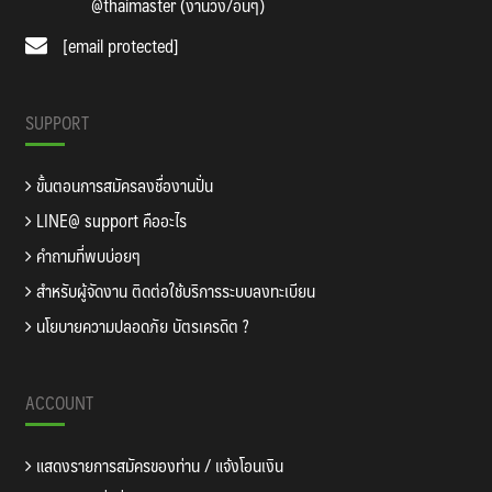
@thaimaster (งานวิ่ง/อื่นๆ)
[email protected]
SUPPORT
ขั้นตอนการสมัครลงชื่องานปั่น
LINE@ support คืออะไร
คำถามที่พบบ่อยๆ
สำหรับผู้จัดงาน ติดต่อใช้บริการระบบลงทะเบียน
นโยบายความปลอดภัย บัตรเครดิต ?
ACCOUNT
แสดงรายการสมัครของท่าน / แจ้งโอนเงิน