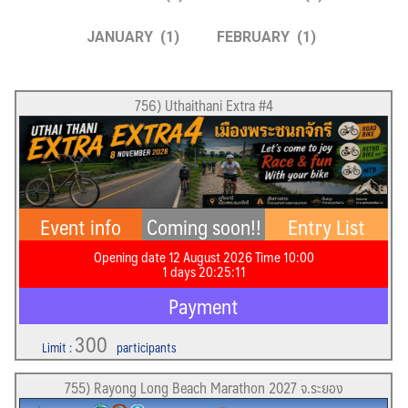
JANUARY
1
FEBRUARY
1
756) Uthaithani Extra #4
Event info
Coming soon!!
Entry List
Opening date 12 August 2026 Time 10:00
1
days
20
:
25
:
11
Payment
300
Limit
:
participants
755) Rayong Long Beach Marathon 2027 จ.ระยอง