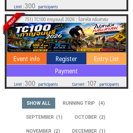
300
Limit
:
participants
751) TC100 กาญจนบุรี 2026 : ไปสาหัส กลับสาสม
HILIGHT
Event info
Register
Entry List
Payment
300
107
Limit
:
participants
Current
:
participants
SHOW ALL
RUNNING TRIP
4
SEPTEMBER
1
OCTOBER
2
NOVEMBER
2
DECEMBER
1