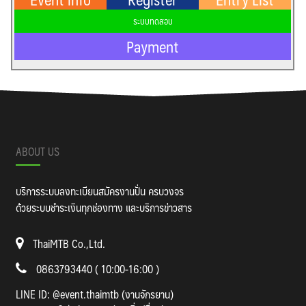
ระบบทดสอบ
Payment
ABOUT US
บริการระบบลงทะเบียนสมัครงานปั่น ครบวงจร
ด้วยระบบชำระเงินทุกช่องทาง และบริการข่าวสาร
ThaiMTB Co.,Ltd.
0863793440 ( 10:00-16:00 )
LINE ID:
@event.thaimtb (งานจักรยาน)