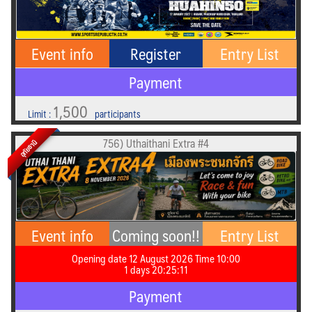
Event info
Register
Entry List
Payment
1,500
Limit
:
participants
756) Uthaithani Extra #4
อุทัยธานี
Event info
Coming soon!!
Entry List
Opening date 12 August 2026 Time 10:00
1
days
20
:
25
:
11
Payment