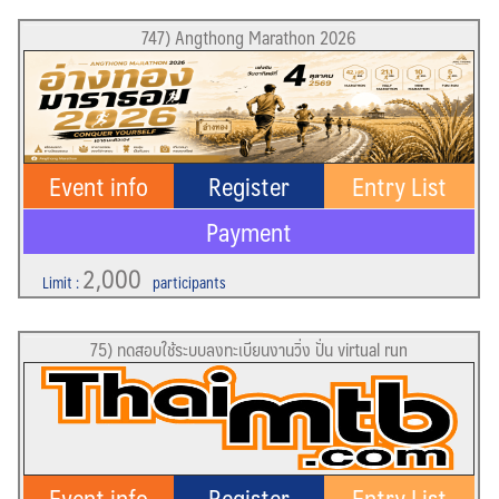
747) Angthong Marathon 2026
Event info
Register
Entry List
Payment
2,000
Limit
:
participants
75) ทดสอบใช้ระบบลงทะเบียนงานวิ่ง ปั่น virtual run
Event info
Register
Entry List