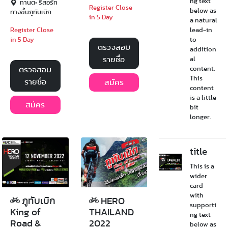
ng text
ทานตะ รีสอร์ท
Register Close
below as
ทางขึ้นภูทับเบิก
in 5 Day
a natural
Register Close
lead-in
in 5 Day
to
ตรวจสอบ
addition
รายชื่อ
al
ตรวจสอบ
content.
This
รายชื่อ
สมัคร
content
is a little
สมัคร
bit
longer.
title
This is a
wider
card
with
ภูทับเบิก
HERO
supporti
King of
THAILAND
ng text
Road &
2022
below as