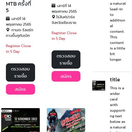
MTB ครั้งที่
a natural
เสาร์ที่ 14
lead-in
5
พฤษภาคม 2565
to
ไร่สิงห์ปาร์ค
เสาร์ที่ 14
addition
จังหวัดเชียงราย
พฤษภาคม 2565
al
ทานตะ รีสอร์ท
content.
Register Close
ทางขึ้นภูทับเบิก
This
in 5 Day
content
Register Close
is a little
in 5 Day
bit
ตรวจสอบ
longer.
รายชื่อ
ตรวจสอบ
รายชื่อ
สมัคร
title
This is a
สมัคร
wider
card
with
supporti
ng text
below as
a natural