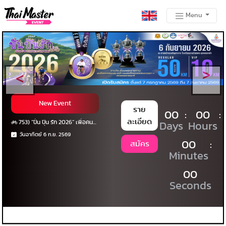
Menu
New Event
ราย
00
:
00
:
ละเอียด
753) “ปั่น ปัน รัก 2026” เพื่อคน
Days
Hours
ตาบอดพิการซ้ำซ้อน
วันอาทิตย์ 6 ก.ย. 2569
00
:
สมัคร
Minutes
00
Seconds