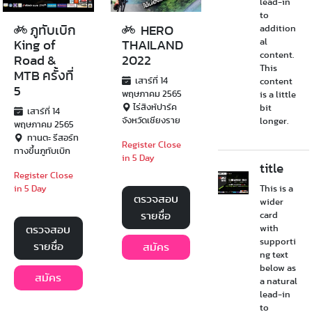
lead-in
to
ภูทับเบิก
HERO
addition
al
King of
THAILAND
content.
Road &
2022
This
MTB ครั้งที่
เสาร์ที่ 14
content
5
พฤษภาคม 2565
is a little
ไร่สิงห์ปาร์ค
bit
เสาร์ที่ 14
จังหวัดเชียงราย
longer.
พฤษภาคม 2565
ทานตะ รีสอร์ท
Register Close
ทางขึ้นภูทับเบิก
in 5 Day
title
Register Close
in 5 Day
This is a
ตรวจสอบ
wider
รายชื่อ
card
ตรวจสอบ
with
supporti
รายชื่อ
สมัคร
ng text
below as
สมัคร
a natural
lead-in
to