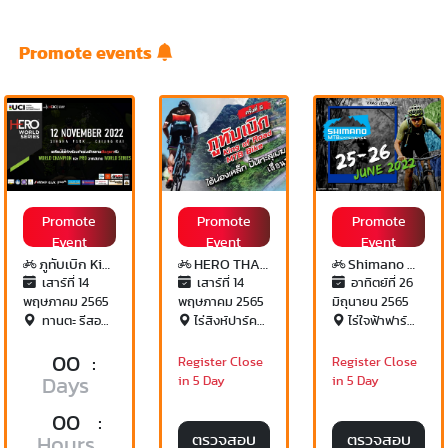
Promote events
Promote
Promote
Promote
Event
Event
Event
ภูทับเบิก King of Road & MTB ครั้งที่ 5
HERO THAILAND 2022
Shimano MTB Experience 2022
เสาร์ที่ 14
เสาร์ที่ 14
อาทิตย์ที่ 26
พฤษภาคม 2565
พฤษภาคม 2565
มิถุนายน 2565
ทานตะ รีสอร์ท ทางขึ้นภูทับเบิก
ไร่สิงห์ปาร์ค จังหวัดเชียงราย
ไร่ใจฟ้าฟาร์ม จ.ลพบุรี
00
:
Register Close
Register Close
Days
in 5 Day
in 5 Day
00
:
ตรวจสอบ
ตรวจสอบ
Hours