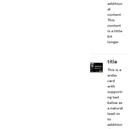
addition
al
content.
This
content
is a little
bit
longer.
title
This is a
wider
card
with
supporti
ng text
below as
a natural
lead-in
to
addition