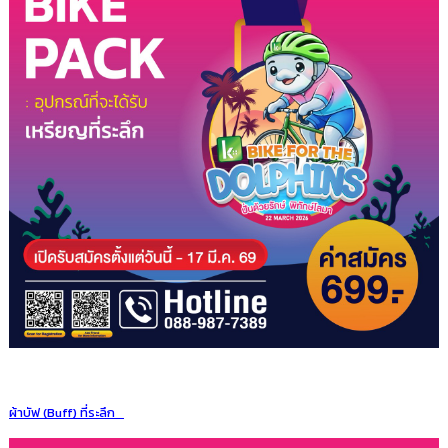
ผ้าบัฟ (Buff) ที่ระลึก