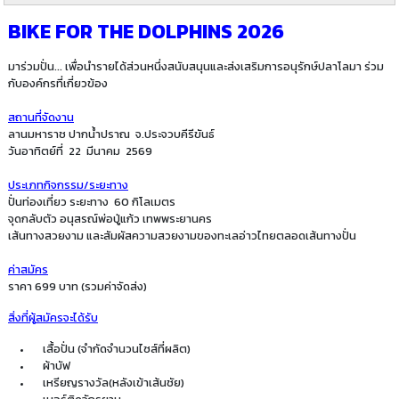
BIKE FOR THE DOLPHINS 2026
มาร่วมปั่น... เพื่อนำรายได้ส่วนหนึ่งสนับสนุนและส่งเสริมการอนุรักษ์ปลาโลมา ร่วม
กับองค์กรที่เกี่ยวข้อง
สถานที่จัดงาน
ลานมหาราช ปากนํ้าปราณ จ.ประจวบคีรีขันธ์
วันอาทิตย์ที่ 22 มีนาคม 2569
ประเภทกิจกรรม/ระยะทาง
ปั่นท่องเที่ยว ระยะทาง 60 กิโลเมตร
จุดกลับตัว อนุสรณ์พ่อปู่แก้ว เทพพระยานคร
เส้นทางสวยงาม และสัมผัสความสวยงามของทะเลอ่าวไทยตลอดเส้นทางปั่น
ค่าสมัคร
ราคา 699 บาท (รวมค่าจัดส่ง)
สิ่งที่ผู้สมัครจะได้รับ
เสื้อปั่น (จำกัดจำนวนไซส์ที่ผลิต)
ผ้าบัฟ
เหรียญรางวัล(หลังเข้าเส้นชัย)