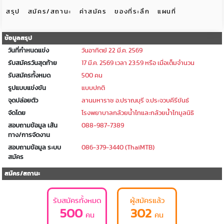
สรุป
สมัคร/สถานะ
ค่าสมัคร
ของที่ระลึก
แผนที่
ข้อมูลสรุป
วันที่กำหนดแข่ง
วันอาทิตย์ 22 มี.ค. 2569
รับสมัครวันสุดท้าย
17 มี.ค. 2569 เวลา 23:59 หรือ เมื่อเต็มจำนวน
รับสมัครทั้งหมด
500 คน
รูปแบบแข่งขัน
แบบปกติ
จุดปล่อยตัว
ลานมหาราช อ.ปราณบุรี จ.ประจวบคีรีขันธ์
จัดโดย
โรงพยาบาลกล้วยน้ำไทและกล้วยน้ำไทมูลนิธิ
สอบถามข้อมูล เส้น
088-987-7389
ทาง/การจัดงาน
สอบถามข้อมูล ระบบ
086-379-3440 (ThaiMTB)
สมัคร
สมัคร/สถานะ
รับสมัครทั้งหมด
ผู้สมัครแล้ว
500
302
คน
คน