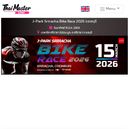
Menu
J-Park Sriracha Bike Race 2026 จ.ชลบุรี
วันอาทิตย์ 15 มี.ค. 2569
เจพาร์ค ศรีราชา นิฮอน มูระ อ.ศรีราชา จ.ชลบุรี