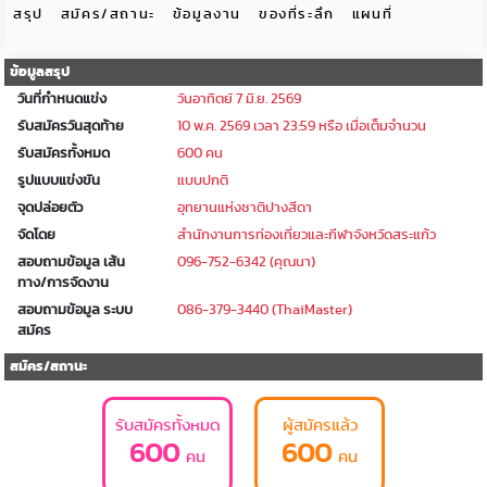
สรุป
สมัคร/สถานะ
ข้อมูลงาน
ของที่ระลึก
แผนที่
ข้อมูลสรุป
วันที่กำหนดแข่ง
วันอาทิตย์ 7 มิ.ย. 2569
รับสมัครวันสุดท้าย
10 พ.ค. 2569 เวลา 23:59 หรือ เมื่อเต็มจำนวน
รับสมัครทั้งหมด
600 คน
รูปแบบแข่งขัน
แบบปกติ
จุดปล่อยตัว
อุทยานแห่งชาติปางสีดา
จัดโดย
สำนักงานการท่องเที่ยวและกีฬาจังหวัดสระแก้ว
สอบถามข้อมูล เส้น
096-752-6342 (คุณนา)
ทาง/การจัดงาน
สอบถามข้อมูล ระบบ
086-379-3440 (ThaiMaster)
สมัคร
สมัคร/สถานะ
รับสมัครทั้งหมด
ผู้สมัครแล้ว
600
600
คน
คน