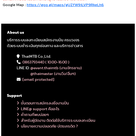
Google Map :
https://goo.gl/maps/gUZfW9iLVP9RkeLh6
About us
บริการระบบลงทะเบียนสมัครงานปั่น ครบวงจร
ด้วยระบบชำระเงินทุกช่องทาง และบริการข่าวสาร
ThaiMTB Co.,Ltd.
0863793440 ( 10:00-16:00 )
LINE ID:
@event.thaimtb (งานจักรยาน)
@thaimaster (งานวิ่ง/อื่นๆ)
[email protected]
Support
ขั้นตอนการสมัครลงชื่องานปั่น
LINE@ support คืออะไร
คำถามที่พบบ่อยๆ
สำหรับผู้จัดงาน ติดต่อใช้บริการระบบลงทะเบียน
นโยบายความปลอดภัย บัตรเครดิต ?