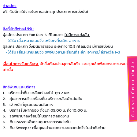
ค่าสมัคร
ฟรี (ไม่มีค่าใช้จ่ายในการสมัครทุกประเภทการแข่งขัน)
สิ่งที่นักกีฬาจะได้รับ
ผู้สมัคร ประเภท Fun Run 5 กิโลเมตร
ไม่มีการแข่งขัน
-ได้รับ เสื้อ,หมายเลขวิ่ง,เหรียญที่ระลึก, อาหาร
ผู้สมัคร ประเภท วิ่งมินิมาราธอน ระยะทาง 10.5 กิโลเมตร
มีการแข่งขัน
-ได้รับ เสื้อ,หมายเลขวิ่ง,ชิพจับเวลา,เหรียญที่ระลึก, อาหาร,โล่รางวัล 1-3
เงื่อนไขการรับเหรียญ
นักวิ่งต้องผ่านจุดกลับตัว และ จุดเช็คพ้อยครบตามระยะทาง
กิจกรรมที่ผ่านไปแล้ว
เท่านั้น
สิทธิพิเศษและบริการ
1. บริการน้ำดื่ม เกลือแร่ ผลไม้ ทุก 2 KM
2. ซุ้มอาหารเช้า เครื่องดื่ม บริการหลังเข้าเส้นชัย
3. เจ้าหน้าที่ดูแลตลอดเส้นทาง
4. บริการรับฝากของ ตั้งแต่ 05.00 น. ถึง 10.00 น.
5. รถพยาบาลพร้อมให้บริการตลอดงาน
6. ทีม Pacer เพื่อควบคุมเวลาการแข่งขัน
7. ทีม Sweeper เพื่อดูแลอำนวยความสะดวกนักวิ่งในลำดับท้าย