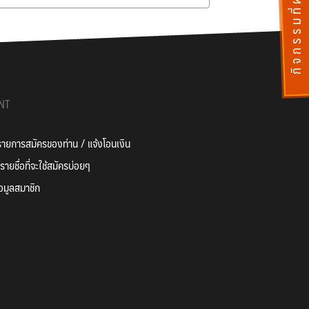
กิ
จ
ก
ร
ร
ม
ที่
ผ่
า
น
ไ
ป
แ
ล้
NT
ยการสมัครของท่าน / แจ้งโอนเงิน
ายชื่อที่จะใช้สมัครบ่อยๆ
้อมูลสมาชิก