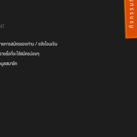
กิ
จ
ก
ร
ร
ม
ที่
ผ่
า
น
ไ
ป
แ
ล้
NT
ยการสมัครของท่าน / แจ้งโอนเงิน
ายชื่อที่จะใช้สมัครบ่อยๆ
อมูลสมาชิก