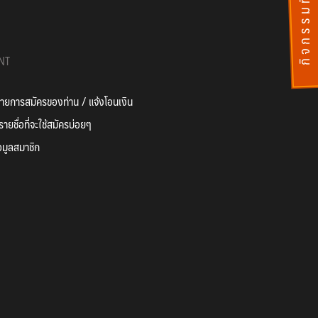
กิ
จ
ก
ร
ร
ม
ที่
ผ่
า
น
ไ
ป
แ
ล้
NT
ยการสมัครของท่าน / แจ้งโอนเงิน
ายชื่อที่จะใช้สมัครบ่อยๆ
อมูลสมาชิก