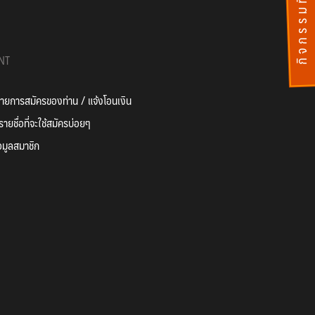
กิ
จ
ก
ร
ร
ม
ที่
ผ่
า
น
ไ
ป
แ
ล้
NT
ยการสมัครของท่าน / แจ้งโอนเงิน
ายชื่อที่จะใช้สมัครบ่อยๆ
อมูลสมาชิก