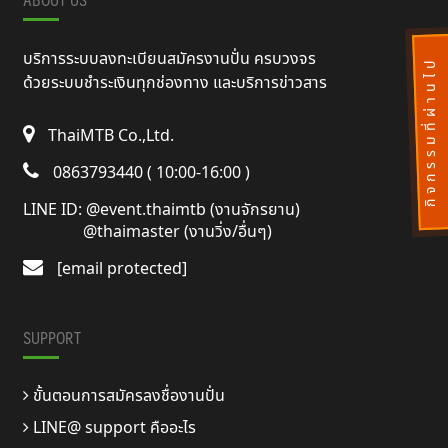
บริการระบบลงทะเบียนสมัครงานปั่น ครบวงจร
กิ
จ
ก
ร
ร
ม
ที่
ผ่
า
น
ไ
ป
แ
ล้
ด้วยระบบชำระเงินทุกช่องทาง และบริการข่าวสาร
ThaiMTB Co.,Ltd.
0863793440 ( 10:00-16:00 )
LINE ID:
@event.thaimtb (งานจักรยาน)
@thaimaster (งานวิ่ง/อื่นๆ)
[email protected]
SUPPORT
ขั้นตอนการสมัครลงชื่องานปั่น
LINE@ support คืออะไร