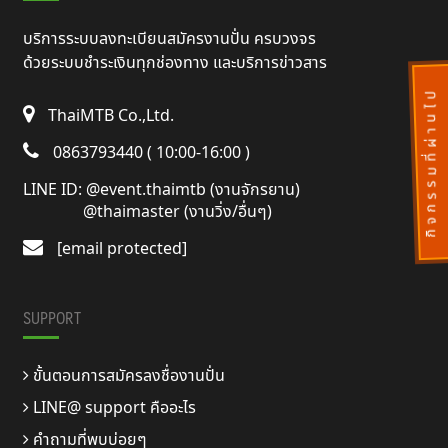
บริการระบบลงทะเบียนสมัครงานปั่น ครบวงจร
ด้วยระบบชำระเงินทุกช่องทาง และบริการข่าวสาร
กิ
จ
ก
ร
ร
ม
ที่
ผ่
า
น
ไ
ป
แ
ล้
ThaiMTB Co.,Ltd.
0863793440 ( 10:00-16:00 )
LINE ID:
@event.thaimtb (งานจักรยาน)
@thaimaster (งานวิ่ง/อื่นๆ)
[email protected]
SUPPORT
ขั้นตอนการสมัครลงชื่องานปั่น
LINE@ support คืออะไร
คำถามที่พบบ่อยๆ