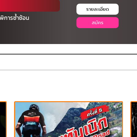
รายละเอียด
พิการซ้ำซ้อน
สมัคร