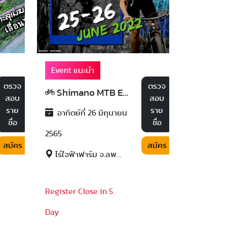
Event แนะนำ
ตรวจ
ตรวจ
Shimano MTB Experience 2022
สอบ
สอบ
ราย
ราย
อาทิตย์ที่ 26 มิถุนายน
ชื่อ
ชื่อ
2565
สมัคร
สมัคร
ไร่ใจฟ้าฟาร์ม จ.ลพบุรี
Register Close in 5
Day