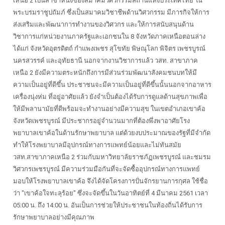
เหนือ 2 เป็นสาขาหนึ่งของสมาคมวิศวกรรมสถานแห่งประเทศไทย ใน
พระบรมราชูปถัมภ์ ซึ่งเป็นสมาคมวิชาชีพด้านวิศวกรรม มีภารกิจให้การ
ส่งเสริมและพัฒนาการทำงานของวิศวกร และให้การสนับสนุนด้าน
วิชาการแก่หน่วยงานภาครัฐและเอกชนใน 8 จังหวัดภาคเหนือตอนล่าง
ได้แก่ จังหวัดอุตรดิตถ์ กำแพงเพชร สุโขทัย พิษณุโลก พิจิตร เพชรบูรณ์
นครสวรรค์ และอุทัยธานี นอกจากงานวิชาการแล้ว วสท. สาขาภาค
เหนือ 2 ยังมีความตระหนักถึงการมีส่วนร่วมพัฒนาสังคมชนบทให้มี
ความเป็นอยู่ที่ดีขึ้น ประชาชนจะมีความเป็นอยู่ที่ดีขึ้นนั้นนอกจากอาหาร
เครื่องนุ่งห่ม ที่อยู่อาศัยแล้ว ยังจำเป็นต้องได้รับการดูแลด้านสุขภาพเพื่อ
ให้มีพลานามัยที่ดีพร้อมจะทำงานอย่างมีความสุข ในเขตอำเภอเขาค้อ
จังหวัดเพชรบูรณ์ มีประชากรอยู่จำนวนมากที่ต้องพึ่งพาอาศัยโรง
พยาบาลเขาค้อในด้านรักษาพยาบาล แต่ด้วยงบประมาณของรัฐที่มีจำกัด
ทำให้โรงพยาบาลมีอุปกรณ์ทางการแพทย์น้อยและไม่ทันสมัย
วสท.สาขาภาคเหนือ 2 ร่วมกับมหาวิทยาลัยราชภัฏเพชรบูรณ์ และชมรม
วิศวกรเพชรบูรณ์ มีความร่วมมือกันที่จะจัดซื้ออุปกรณ์ทางการแพทย์
มอบให้โรงพยาบาลเขาค้อ จึงได้จัดโครงการปั่นจักรยานการกุศล ใช้ชื่อ
ว่า "เขาค้อใจทะลุร้อย" ซึ่งจะจัดขึ้นในวันอาทิตย์ที่ 4 มีนาคม 2561 เวลา
05:00 น. ถึง 14:00 น. อันเป็นการช่วยให้ประชาชนในท้องถิ่นได้รับการ
รักษาพยาบาลอย่างมีคุณภาพ