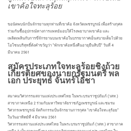
เขาค้อใจทะลุร้อย
ขอนัดพบนักปั่นจักรยานทุกท่านที่เขาค้อ จังหวัดเพชรบูรณ์ เพื่อสร้างกุศล
ร่วมกันซื้ออุปกรณ์ทางการแพทย์มอบให้โรงพยาบาลเขาค้อ และ
เพลิดเพลินกับการขี่จักรยานบนเขาค้อในบรรยากาศเย็นสบายเต็มไปด้วย
โอโซนบริสุทธิ์ดังคำขวัญว่า "พักเขาค้อหนึ่งคืนอายุยืนสิบปี" วันที่ 4
มีนาคม 2561
สมัครประเภทใจทะลุร้อยชิงถ้วย
เกียรติยศของนายกรัฐมนตรี พล
เอก ประยุทธ์ จันทร์โอชา
สมาคมวิศวกรรมสถานแห่งประเทศไทย ในพระบรมราชูปถัมภ์ (วสท.)
สาขาภาคเหนือ 2 ร่วมกับมหาวิทยาลัยราชภัฏเพชรบูรณ์ และชมรม
วิศวกรเพชรบูรณ์ จัดกิจกรรมปั่นจักรยานการกุศล "เขาค้อใจทะลุร้อย"
ในวันอาทิตย์ที่ 4 มีนาคม 2561
วิศวกรรมสถานแห่งประเทศไทย ในพระบรมราชูปถัมภ์ (วสท.) สาขาภาค