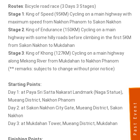
Routes
: Bicycle road race (3 Days 3 Stages)
Stage 1
: King of Speed (95KM) Cycling on a main highway with
maximum speed from Nakhon Phanom to Sakon Nakhon
Stage 2
: King of Endurance (150KM) Cycling on a main
highway with some hilly roads before climbing in the first 5KM
from Sakon Nakhon to Mukdahan
Stage 3
: King of Khong (127KM) Cycling on a main highway
along Mekong River from Mukdahan to Nakhon Phanom
(** remarks: subjects to change without prior notice)
Starting Points:
Day 1: at Paya Sri Satta Nakarat Landmark (Naga Statue),
Mueang District, Nakhon Phanom
Past Event
Day 2: at Sakon Nakhon City Gate, Mueang District, Sakon
Nakhon
Day 3: at Mukdahan Tower, Mueang District, Mukdahan
Finishing Points: