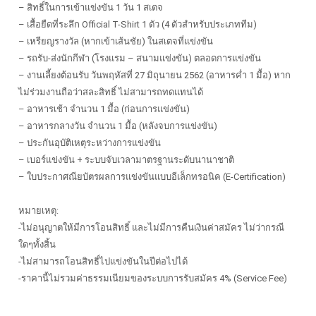
– สิทธิ์ในการเข้าแข่งขัน 1 วัน 1 สเตจ
– เสื้อยืดที่ระลึก Official T-Shirt 1 ตัว (4 ตัวสำหรับประเภททีม)
– เหรียญรางวัล (หากเข้าเส้นชัย) ในสเตจที่แข่งขัน
– รถรับ-ส่งนักกีฬา (โรงแรม – สนามแข่งขัน) ตลอดการแข่งขัน
– งานเลี้ยงต้อนรับ วันพฤหัสที่ 27 มิถุนายน 2562 (อาหารค่ำ 1 มื้อ) หาก
ไม่ร่วมงานถือว่าสละสิทธิ์ ไม่สามารถทดแทนได้
– อาหารเช้า จำนวน 1 มื้อ (ก่อนการแข่งขัน)
– อาหารกลางวัน จำนวน 1 มื้อ (หลังจบการแข่งขัน)
– ประกันอุบัติเหตุระหว่างการแข่งขัน
– เบอร์แข่งขัน + ระบบจับเวลามาตรฐานระดับนานาชาติ
– ใบประกาศณียบัตรผลการแข่งขันแบบอีเล็กทรอนิค (E-Certification)
หมายเหตุ:
-ไม่อนุญาตให้มีการโอนสิทธิ์ และไม่มีการคืนเงินค่าสมัคร ไม่ว่ากรณี
ใดๆทั้งสิ้น
-ไม่สามารถโอนสิทธิ์ไปแข่งขันในปีต่อไปได้
-ราคานี้ไม่รวมค่าธรรมเนียมของระบบการรับสมัคร 4% (Service Fee)