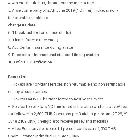
4. Athlete shuttle bus, throughout the race period
5. A welcome party of 27th June 2019 (1 Dinner) Ticket is non-
transferable; unable to
change its date.
6. 1 breakfast (before a race starts)
7. 1 lunch (after a race ends)
8. Accidental insurance during a race
9. Race bibs + International standard timing system
10. Official E-Certification
Remarks:
– Tickets are non-transferable, non returnable and non refundable
on any circumstances.
– Tickets CANNOT be transferred to next year’s event.
– Service fee of 4% is NOT included in the price written aboveA fee
for follower is 2,500 THB 2 persons per 3 nights per room (27,28,29
June 2109 Only) (Ineligible to receive jersey and medals)
– A fee For a private room of 1 person costs extra 1,500 THB.
Short Distance Individual Fun Ride 10KM.