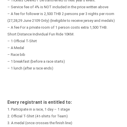
– Tickets CANNOT be transferred to next year’s event.
– Service fee of 4% is NOT included in the price written above
– A fee for follower is 2,500 THB 2 persons per 3 nights per room
(27,28,29 June 2109 Only) (Ineligible to receive jersey and medals)
– A fee For a private room of 1 person costs extra 1,500 THB.
Short Distance Individual Fun Ride 10KM.
– 1 Official T-Shirt
– A Medal
– Race bib
– 1 breakfast (before a race starts)
– 1 lunch (after a race ends)
Every registrant is entitled to:
1. Participate in a race, 1 day – 1 stage
2. Official T-Shirt (4 t-shirts for Team)
3. A medal (once crosses the finish line)