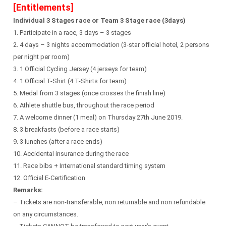
[Entitlements]
Individual 3 Stages race or Team 3 Stage race (3days)
1. Participate in a race, 3 days – 3 stages
2. 4 days – 3 nights accommodation (3-star official hotel, 2 persons
per night per room)
3. 1 Official Cycling Jersey (4 jerseys for team)
4. 1 Official T-Shirt (4 T-Shirts for team)
5. Medal from 3 stages (once crosses the finish line)
6. Athlete shuttle bus, throughout the race period
7. A welcome dinner (1 meal) on Thursday 27th June 2019.
8. 3 breakfasts (before a race starts)
9. 3 lunches (after a race ends)
10. Accidental insurance during the race
11. Race bibs + International standard timing system
12. Official E-Certification
Remarks:
– Tickets are non-transferable, non returnable and non refundable
on any circumstances.